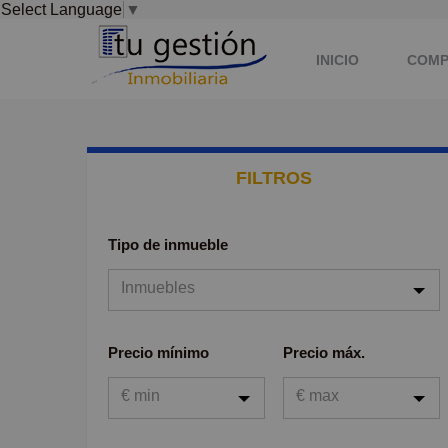
Select Language
▼
INICIO
COM
FILTROS
Tipo de inmueble
Inmuebles
Inmuebles
Precio mínimo
Precio máx.
Viviendas
€ min
€ max
Garaje
Oficina
€ min
€ max